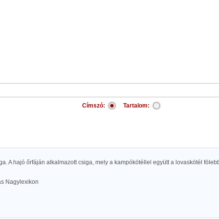
Címszó:
Tartalom:
iga. A hajó őrfáján alkalmazott csiga, mely a kampókötéllel együtt a lovaskötél föleb
las Nagylexikon