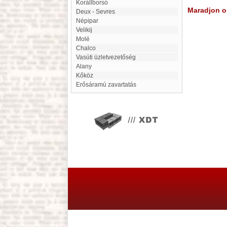
Korállborsó
Maradjon on
Deux - Sevres
Népipar
Velikij
Molé
Chalco
Vasúti üzletvezetőség
Alany
Kőköz
Erősáramú zavartatás