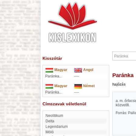
Kisszótár
Magyar
Angol
Paránka
Paránka...
----
hajózás
Magyar
Német
Paránka...
----
a. m. őrfacs
Címszavak véletlenül
közvetíti.
Forrás: Pal
Neolitikum
Delta
Legendarium
móló