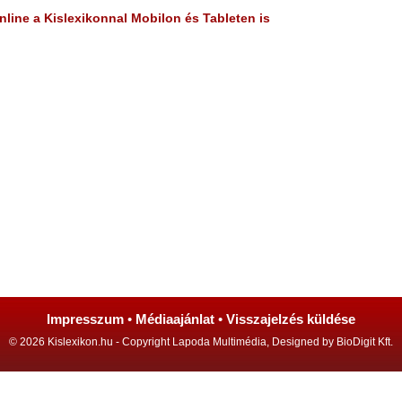
line a Kislexikonnal Mobilon és Tableten is
Impresszum
•
Médiaajánlat
•
Visszajelzés küldése
© 2026 Kislexikon.hu - Copyright Lapoda Multimédia, Designed by BioDigit Kft.