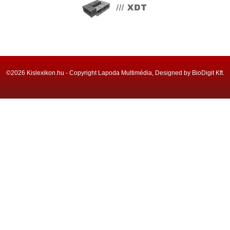
©2026 Kislexikon.hu - Copyright Lapoda Multimédia, Designed by BioDigit Kft.