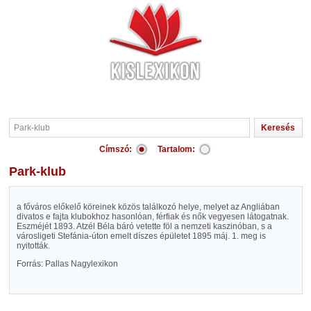
Címszó:
Tartalom:
Park-klub
a főváros előkelő köreinek közös találkozó helye, melyet az Angliában
divatos e fajta klubokhoz hasonlóan, férfiak és nők vegyesen látogatnak.
Eszméjét 1893. Atzél Béla báró vetette föl a nemzeti kaszinóban, s a
városligeti Stefánia-úton emelt díszes épületet 1895 máj. 1. meg is
nyitották.
Forrás: Pallas Nagylexikon