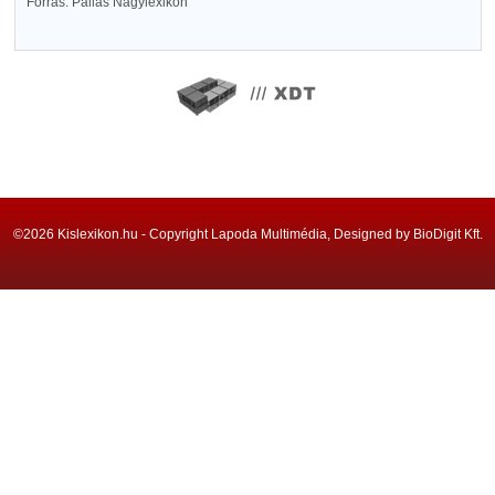
Forrás: Pallas Nagylexikon
©2026 Kislexikon.hu - Copyright Lapoda Multimédia, Designed by BioDigit Kft.