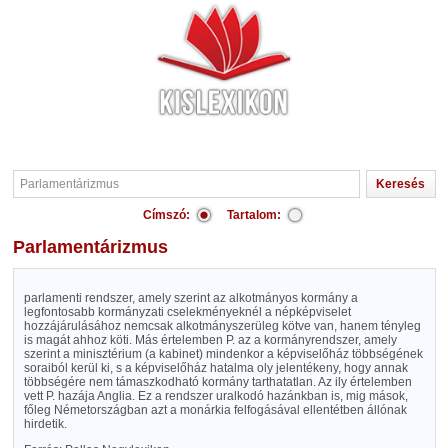
Címszó:
Tartalom:
Parlamentárizmus
parlamenti rendszer, amely szerint az alkotmányos kormány a
legfontosabb kormányzati cselekményeknél a népképviselet
hozzájárulásához nemcsak alkotmányszerüleg kötve van, hanem tényleg
is magát ahhoz köti. Más értelemben P. az a kormányrendszer, amely
szerint a minisztérium (a kabinet) mindenkor a képviselőház többségének
soraiból kerül ki, s a képviselőház hatalma oly jelentékeny, hogy annak
többségére nem támaszkodható kormány tarthatatlan. Az ily értelemben
vett P. hazája Anglia. Ez a rendszer uralkodó hazánkban is, mig mások,
főleg Németországban azt a monárkia felfogásával ellentétben állónak
hirdetik.