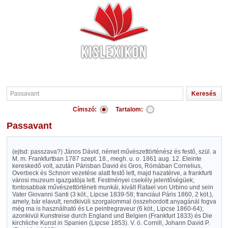
Címszó:
Tartalom:
Passavant
(ejtsd: passzava?) János Dávid, német művészettörténész és festő, szül. a
M. m. Frankfurtban 1787 szept. 18., megh. u. o. 1861 aug. 12. Eleinte
kereskedő volt, azután Párisban David és Gros, Rómában Cornelius,
Overbeck és Schnorr vezetése alatt festő lett, majd hazatérve, a frankfurti
városi muzeum igazgatója lett. Festményei csekély jelentőségüek;
fontosabbak művészettörténeti munkái, kivált Rafael von Urbino und sein
Vater Giovanni Santi (3 köt., Lipcse 1839-58; franciául Páris 1860, 2 köt.),
amely, bár elavult, rendkivüli szorgalommal összehordott anyagánál fogva
még ma is használható és Le peintregraveur (6 köt., Lipcse 1860-64);
azonkivül Kunstreise durch England und Belgien (Frankfurt 1833) és Die
kirchliche Kunst in Spanien (Lipcse 1853). V. ö. Cornill, Johann David P.