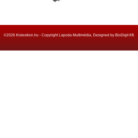
©2026 Kislexikon.hu - Copyright Lapoda Multimédia, Designed by BioDigit Kft.