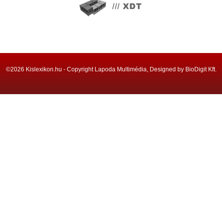
©2026 Kislexikon.hu - Copyright Lapoda Multimédia, Designed by BioDigit Kft.