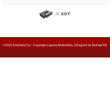
©2026 Kislexikon.hu - Copyright Lapoda Multimédia, Designed by BioDigit Kft.