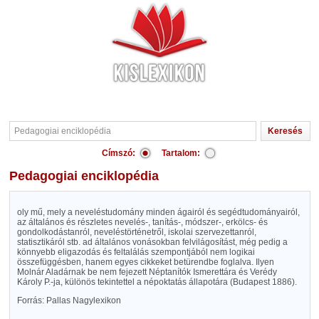
Címszó:
Tartalom:
Pedagogiai enciklopédia
oly mű, mely a neveléstudomány minden ágairól és segédtudományairól,
az általános és részletes nevelés-, tanítás-, módszer-, erkölcs- és
gondolkodástanról, neveléstörténetről, iskolai szervezettanról,
statisztikáról stb. ad általános vonásokban felvilágosítást, még pedig a
könnyebb eligazodás és feltalálás szempontjából nem logikai
összefüggésben, hanem egyes cikkeket betürendbe foglalva. Ilyen
Molnár Aladárnak be nem fejezett Néptanítók Ismerettára és Verédy
Károly P.-ja, különös tekintettel a népoktatás állapotára (Budapest 1886).
Forrás: Pallas Nagylexikon