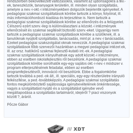
rendszerben bekövetkezett változásokra, valamint az újdonságokra a tkv.-
ek, taneszközök, tananyagok területén, ill. minden olyan szolgáltatás,
amelyre a nev.-i-okt.-i intézményekben dolgozók bejelentik igényeiket. A
pedagógiai szakmai szolgáltatások körébe tartozik a könyv, folyóirat, ill.
más információhordozó kiadása és terjesztése is. Nem tartozik a
pedagógiai szakmai szolgáltatások körébe az ellenőrzés és a felügyelet.
Célszerű ezért szerv.-ileg is különválasztani a közokt.-i intézmények
ellenőrzését és szakmai segítését biztosító szerv.-eket. Ugyanígy nem
tartozik a pedagógiai szakmai szolgáltatások körébe a szülőknek, ill. a
tanulóknak nyújtott szolgáltatás, tanácsadás, mint pl. a nev.-i tanácsadás.
Ezeket pedagógiai szakszolgálat oknak nevezzük. A pedagógiai szakmai
szolgáltatások főbb szervezői hazánkban a megyei pedagógiai intézet ek,
ill. az orsz. hatókörű szakmai fejlesztő-kutató int.-ek. A pedagógiai
szakmai szolgáltatások irányulhatnak egy adott közokt.-i intézményre,
ebben az esetben iskolafejlesztés ről beszélünk. A pedagógiai szakmai
szolgáltatások körébe sorolhatók egy-egy sajátos okt.-i-nev.-i módszer v.
program elterjesztésének feladatai, ebben az esetben
programfejlesztésről, innováció ról beszélünk. Ebbe a fogalomkörbe
tartozik továbbá a ped.-ok ált., ill. speciális, egy-egy részterületre irányuló
felkészítése, a ped.-továbbképzés. A pedagógiai szakmai szolgáltatás
fontos megkülönböztető sajátossága igénybevételének önkéntessége,
vagyis a szolgáltatást nyújtó és a szolgáltatást igénybe vevő
megállapodása a szolgáltatás tartalmáról, idejéről ? piaci viszonyok
között ?, áráról.
Pôcze Gábor