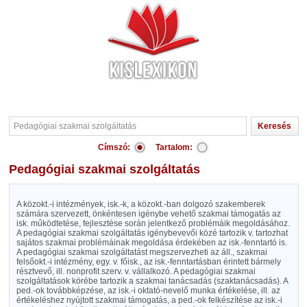
Címszó:
Tartalom:
Pedagógiai szakmai szolgáltatás
A közokt.-i intézmények, isk.-k, a közokt.-ban dolgozó szakemberek
számára szervezett, önkéntesen igénybe vehető szakmai támogatás az
isk. működtetése, fejlesztése során jelentkező problémáik megoldásához.
A pedagógiai szakmai szolgáltatás igénybevevői közé tartozik v. tartozhat
sajátos szakmai problémáinak megoldása érdekében az isk.-fenntartó is.
A pedagógiai szakmai szolgáltatást megszervezheti az áll., szakmai
felsőokt.-i intézmény, egy. v. főisk., az isk.-fenntartásban érintett bármely
résztvevő, ill. nonprofit szerv. v. vállalkozó. A pedagógiai szakmai
szolgáltatások körébe tartozik a szakmai tanácsadás (szaktanácsadás). A
ped.-ok továbbképzése, az isk.-i oktató-nevelő munka értékelése, ill. az
értékeléshez nyújtott szakmai támogatás, a ped.-ok felkészítése az isk.-i