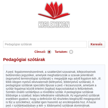
Címszó:
Tartalom:
Pedagógiai szótárak
A ped. fogalomrendszerének, a szakterület szavainak, kifejezéseinek
betűrendes jegyzékei, amelyek meghatározzák a szavak jelentését
(egynyelvű terminológiai szótárak) v. megadják egy adott fogalom két-, ill.
több idegen nyelvű ekvivalensét (kétnyelvű, többnyelvű szótárak). A
pedagógiai szótárak speciális típusai a ped.-i tezauruszok, amelyek a
szótár fogalmai között értelmi (logikai) kapcsolatokat is feltüntetnek.
Szintén önálló szótártípus a rövidítési szótár. A pedagógiai szótárak
többsége a szaktud. teljes lefedésére vállalkozik. Az egynyelvű szótárak
esetében gyakori, hogy a definíción túl részletes kiegészítő megjegyzést
is fűz a szócikkhez, ezáltal igen hasonló az enciklopédiá hoz. A hazai
ped.-i szótárkiadásban a két- v. többnyelvű szótárak dominálnak.