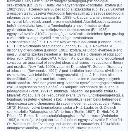
Kétnyelvű Háry László Orosz?magyar pedagógiai-pszichológiai
szakszótára (Bp. 1979), Heltai Pál Magyar?angol közoktatási szótára (Bp.
1982?1983), Tizenegy nyelvű pedagógiai szakszótár (Bp. 1982), valamint
a részben tezauruszelvű Pedagógiai tárgyszavak az országos pedagógiai
információs rendszer számára (Bp. 1988) c. kiadvány, amely megadja a
m. nyelvű kifejezések angol, orosz megfelelőjét. A tanítóképzés számára
belső használatra készült a Terminológia a neveléstudományban
gyakrabban használt szakkifejezések értelmezésére (Bp. 1985) c.
egynyelvű szótár. A külföldi pedagógiai szótárak tekintetében igen gazdag
a választék az angol nyelvű terminológiai szótárakban.
Enciklopédiajellegű K. T. Collins: Key words in education (London, 1975),
P. J. Hills: A dictionary of education (London, 1983), D. Rowntree: A
dictionary of education (London, 1981) szótára. Az utóbbi években jelent
meg J. Shafritz szerkesztésében a The facts of file dictionary of education
(New York, 1989), R. Barrow?J. Milburn: A critical dictionary of educational
concepts: an appraisal of selected ideas and issues in educational theory
and practice (New York, 1990), valamint D. Lawton?P. Gordon: Dictionary
of education (Sevenoaks, 1994). A ped. területén használatos rövidítések
és mozaikszavak feloldását és magyarázatát adja a J. Hutchins által
összeállított Acronyms and initialisms in education c. kiadvány, melynek
ötödik kiadása 1992-ben jelent meg. A francia nyelvű pedagógiai szótárak
közül a legfrissebb megjelenésű P. Foulquié: Dictionnaire de la langue
pédagogique (Paris, 1991) c. munkája. Régebbi, de jelentős szótár G.
Mialaret: Vocabulaire de l?éducation (Paris, 1979). Enciklopédiajellegű, a
fogalmak részletes kifejtését is közli a tematikus (ezen belül betűrendes)
elrendezésű Les dictionnaires du savoir moderne: La pédagogie (Paris,
1972). Német nyelvű terminológiai szótár a H. J. Laabs és G. Dietrich
szerkesztette Pädagogisches Wörterbuch (Berlin, 1987), D. Hintz?K. G.
Pöppel?J. Rekus: Neues schulpädagogisches Wörterbuch (Weinheim,
1993) c. munkája. A legújabb kiadású német egynyelvű szótár P. Köck?H.
Ott: Wörterbuch für Erziehung und Unterricht (Donauwörth, 1994) ötödik,
átdolgozott kiadása, valamint J. A. Keller?F. Novak: Kleines