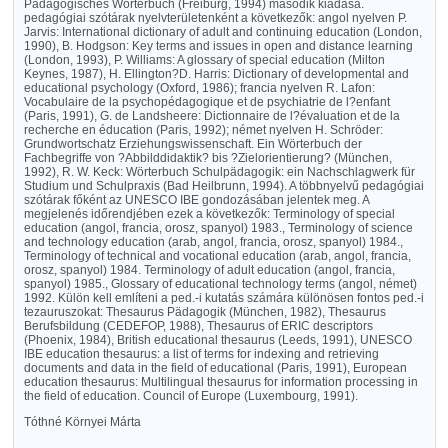
Pädagogisches Wörterbuch (Freiburg, 1994) második kiadása.
pedagógiai szótárak nyelvterületenként a következők: angol nyelven P.
Jarvis: International dictionary of adult and continuing education (London,
1990), B. Hodgson: Key terms and issues in open and distance learning
(London, 1993), P. Williams: A glossary of special education (Milton
Keynes, 1987), H. Ellington?D. Harris: Dictionary of developmental and
educational psychology (Oxford, 1986); francia nyelven R. Lafon:
Vocabulaire de la psychopédagogique et de psychiatrie de l?enfant
(Paris, 1991), G. de Landsheere: Dictionnaire de l?évaluation et de la
recherche en éducation (Paris, 1992); német nyelven H. Schröder:
Grundwortschatz Erziehungswissenschaft. Ein Wörterbuch der
Fachbegriffe von ?Abbilddidaktik? bis ?Zielorientierung? (München,
1992), R. W. Keck: Wörterbuch Schulpädagogik: ein Nachschlagwerk für
Studium und Schulpraxis (Bad Heilbrunn, 1994). A többnyelvű pedagógiai
szótárak főként az UNESCO IBE gondozásában jelentek meg. A
megjelenés időrendjében ezek a következők: Terminology of special
education (angol, francia, orosz, spanyol) 1983., Terminology of science
and technology education (arab, angol, francia, orosz, spanyol) 1984.,
Terminology of technical and vocational education (arab, angol, francia,
orosz, spanyol) 1984. Terminology of adult education (angol, francia,
spanyol) 1985., Glossary of educational technology terms (angol, német)
1992. Külön kell említeni a ped.-i kutatás számára különösen fontos ped.-i
tezauruszokat: Thesaurus Pädagogik (München, 1982), Thesaurus
Berufsbildung (CEDEFOP, 1988), Thesaurus of ERIC descriptors
(Phoenix, 1984), British educational thesaurus (Leeds, 1991), UNESCO
IBE education thesaurus: a list of terms for indexing and retrieving
documents and data in the field of educational (Paris, 1991), European
education thesaurus: Multilingual thesaurus for information processing in
the field of education. Council of Europe (Luxembourg, 1991).
Tóthné Környei Márta