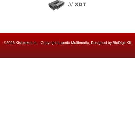
©2026 Kislexikon.hu - Copyright Lapoda Multimédia, Designed by BioDigit Kft.