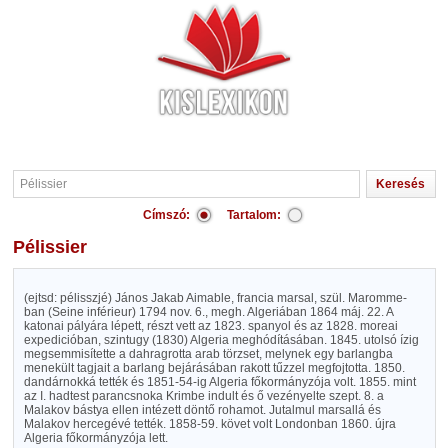
Címszó:
Tartalom:
Pélissier
(ejtsd: pélisszjé) János Jakab Aimable, francia marsal, szül. Maromme-
ban (Seine inférieur) 1794 nov. 6., megh. Algeriában 1864 máj. 22. A
katonai pályára lépett, részt vett az 1823. spanyol és az 1828. moreai
expedicióban, szintugy (1830) Algeria meghódításában. 1845. utolsó ízig
megsemmisítette a dahragrotta arab törzset, melynek egy barlangba
menekült tagjait a barlang bejárásában rakott tűzzel megfojtotta. 1850.
dandárnokká tették és 1851-54-ig Algeria főkormányzója volt. 1855. mint
az I. hadtest parancsnoka Krimbe indult és ő vezényelte szept. 8. a
Malakov bástya ellen intézett döntő rohamot. Jutalmul marsallá és
Malakov hercegévé tették. 1858-59. követ volt Londonban 1860. újra
Algeria főkormányzója lett.