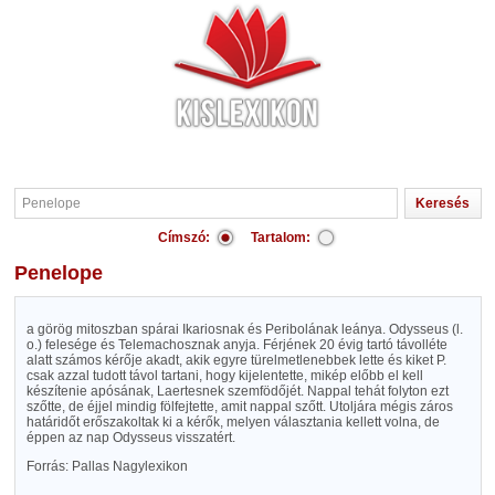
Címszó:
Tartalom:
Penelope
a görög mitoszban spárai Ikariosnak és Peribolának leánya. Odysseus (l.
o.) felesége és Telemachosznak anyja. Férjének 20 évig tartó távolléte
alatt számos kérője akadt, akik egyre türelmetlenebbek lette és kiket P.
csak azzal tudott távol tartani, hogy kijelentette, mikép előbb el kell
készítenie apósának, Laertesnek szemfödőjét. Nappal tehát folyton ezt
szőtte, de éjjel mindig fölfejtette, amit nappal szőtt. Utoljára mégis záros
határidőt erőszakoltak ki a kérők, melyen választania kellett volna, de
éppen az nap Odysseus visszatért.
Forrás: Pallas Nagylexikon