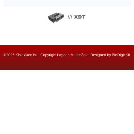
©2026 Kislexikon.hu - Copyright Lapoda Multimédia, Designed by BioDigit Kft.