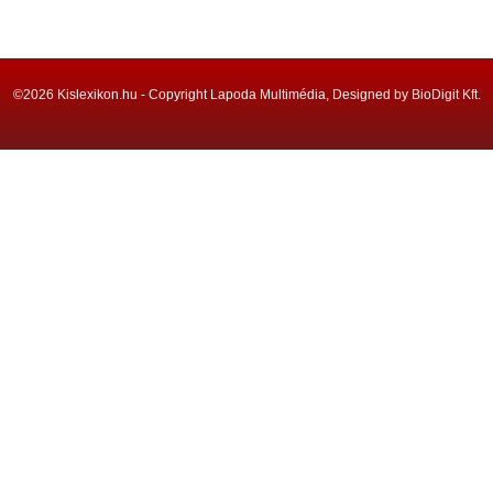
©2026 Kislexikon.hu - Copyright Lapoda Multimédia, Designed by BioDigit Kft.