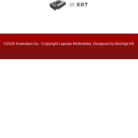
©2026 Kislexikon.hu - Copyright Lapoda Multimédia, Designed by BioDigit Kft.