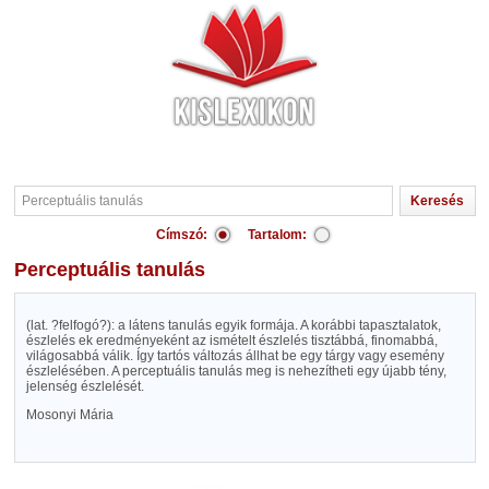
Címszó:
Tartalom:
Perceptuális tanulás
(lat. ?felfogó?): a látens tanulás egyik formája. A korábbi tapasztalatok,
észlelés ek eredményeként az ismételt észlelés tisztábbá, finomabbá,
világosabbá válik. Így tartós változás állhat be egy tárgy vagy esemény
észlelésében. A perceptuális tanulás meg is nehezítheti egy újabb tény,
jelenség észlelését.
Mosonyi Mária