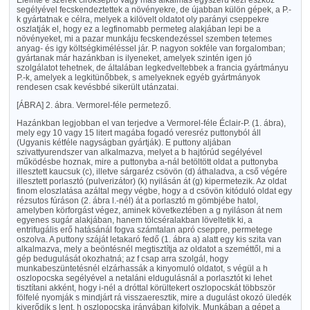
Eleinte e szerek cirokseprő vagy más alkalmas egyszerü kézi eszköz
segélyével fecskendeztettek a növényekre, de újabban külön gépek, a P.-
k gyártatnak e célra, melyek a kilövelt oldatot oly parányi cseppekre
oszlatják el, hogy ez a legfinomabb permeteg alakjában lepi be a
növényeket, mi a pazar munkáju fecskendezéssel szemben tetemes
anyag- és igy költségkiméléssel jár. P. nagyon sokféle van forgalomban;
gyártanak már hazánkban is ilyeneket, amelyek szintén igen jó
szolgálatot tehetnek, de általában legkedveltebbek a francia gyártmányu
P.-k, amelyek a legkitünőbbek, s amelyeknek egyéb gyártmányok
rendesen csak kevésbbé sikerült utánzatai.
[ÁBRA]
2. ábra. Vermorel-féle permetező.
Hazánkban legjobban el van terjedve a Vermorel-féle Éclair-P. (1. ábra),
mely egy 10 vagy 15 litert magába fogadó veresréz puttonyból áll
(Ugyanis kétféle nagyságban gyártják). E puttony aljában
szivattyurendszer van alkalmazva, melyet a b hajtórúd segélyével
működésbe hoznak, mire a puttonyba a-nál betöltött oldat a puttonyba
illesztett kaucsuk (c), illetve sárgaréz csövön (d) áthaladva, a cső végére
illesztett porlasztó (pulverizátor) (k) nyilásán át (g) kipermetezik. Az oldat
finom eloszlatása azáltal megy végbe, hogy a d csövön kitóduló oldat egy
rézsutos fúráson (2. ábra l.-nél) át a porlasztó m gömbjébe hatol,
amelyben körforgást végez, aminek következtében a g nyiláson át nem
egyenes sugár alakjában, hanem tölcséralakban löveltetik ki, a
entrifugális erő hatásánál fogva számtalan apró cseppre, permetege
oszolva. A puttony száját letakaró fedő (1. ábra a) alatt egy kis szita van
alkalmazva, mely a beöntésnél megtisztítja az oldatot a szeméttől, mi a
gép bedugulását okozhatná; az f csap arra szolgál, hogy
munkabeszüntetésnél elzárhassák a kinyomuló oldatot, s végül a h
oszlopocska segélyével a netaláni eldugulásnál a porlasztót ki lehet
tisztítani akként, hogy i-nél a dróttal körültekert oszlopocskát többször
fölfelé nyomják s mindjárt rá visszaeresztik, mire a dugulást okozó üledék
kiverődik s lent, h oszlopocska irányában kifolyik. Munkában a gépet a