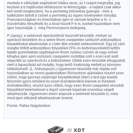
munkás e vállszíjak segélyével hátára veszi, az f csapot megnyitja, jog
kezével a b hajtórudat néhányszor le-felmozgatja - a hajtást csak akkor
kell ismét megkezdeni, ha a permeteg kilövelése gyengül - mire a
balkézben tartott d csővel a permeteg az egyes növényekre irányítja.
Franciaországban és Amerikában igen el vannak terjedve a ló- v.
öszvérhátra illeszthető és a lóval húzott P.-k is; ezeket hazánkban nem
igen használják. L. még Peronoszpora-betegség.
P. (spray), a sebészeti operációknál használt készülék, mellyel az
operáció területére és a sebre finom cseppekbe szétszórt antiszeptikus
folyadékokat alkalmaztak a Lister-féle eredeti sebkezelésnél. Egy jól záró
üvegbe töltött antiszeptikus folyadékot (5%-os karbolsavoldatot) kettős
fujtató gummilabda segítségével finom nyilásu csövön át nagy erővel
kihajtva igen apró esőszerü cseppekre osztottak szét s ezen eső alatt
végezték az operációt és a kötözéseket. Utóbb ezen készülék elhagyatott,
mert a tapasztalat azt mutatta, hogy kellő óvatosság mellett az könnyen
nélkülözhető. (L. Antiszepszis.) Ugyanezen készülék már régóta volt
használatban az orvosi gyakorlatban Richardson ajánlatára részint azon
célból, hogy gyorsan elpárolgó folyadékokkal (éter) a test egy kisebb
felszinén gyors lehűlést és ezzel érzéstelenítést érjenek el (helybeli
érzéstelenítés), részint azon célból, hogy ezen finom cseppekre elosztott
folyadékot beleheléssel a légző szervek bajainak orvoslása végett
alkalmazzák. Ugyanezen elven alapszik a belehelő készülék is, mely
most igen elterjedt alkalmazának örvend.
Forrás: Pallas Nagylexikon