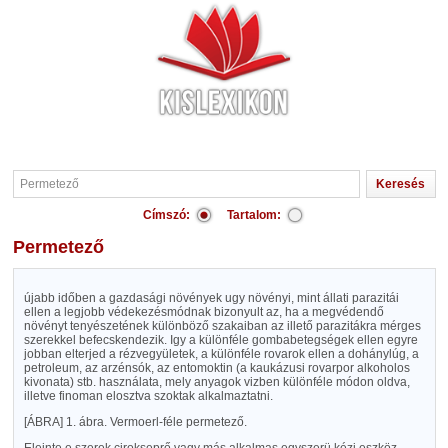
Címszó:
Tartalom:
Permetező
újabb időben a gazdasági növények ugy növényi, mint állati parazitái
ellen a legjobb védekezésmódnak bizonyult az, ha a megvédendő
növényt tenyészetének különböző szakaiban az illető parazitákra mérges
szerekkel befecskendezik. Igy a különféle gombabetegségek ellen egyre
jobban elterjed a rézvegyületek, a különféle rovarok ellen a dohánylúg, a
petroleum, az arzénsók, az entomoktin (a kaukázusi rovarpor alkoholos
kivonata) stb. használata, mely anyagok vizben különféle módon oldva,
illetve finoman elosztva szoktak alkalmaztatni.
[ÁBRA]
1. ábra. Vermoerl-féle permetező.