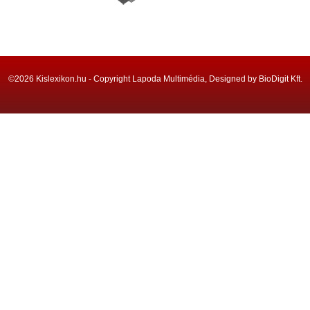
©2026 Kislexikon.hu - Copyright Lapoda Multimédia, Designed by BioDigit Kft.