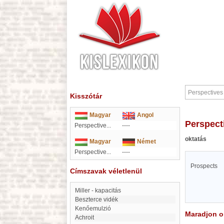
Kisszótár
Magyar
Angol
Perspect
Perspective...
----
oktatás
Magyar
Német
Perspective...
----
Prospects
Címszavak véletlenül
Miller - kapacitás
Beszterce vidék
kenőemulzió
Maradjon on
Achroit