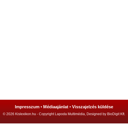
Impresszum
•
Médiaajánlat
•
Visszajelzés küldése
© 2026 Kislexikon.hu - Copyright Lapoda Multimédia, Designed by BioDigit Kft.