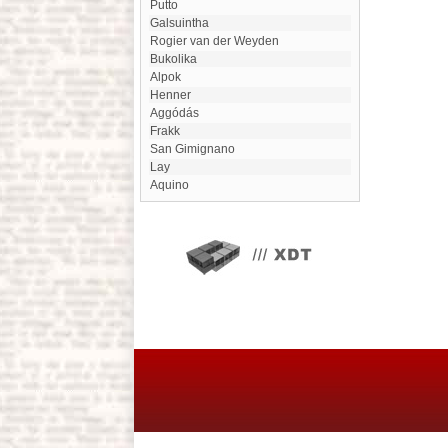
Putto
Galsuintha
Rogier van der Weyden
bukolika
Alpok
Henner
Aggódás
frakk
San Gimignano
lay
Aquino