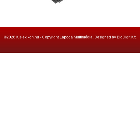
©2026 Kislexikon.hu - Copyright Lapoda Multimédia, Designed by BioDigit Kft.