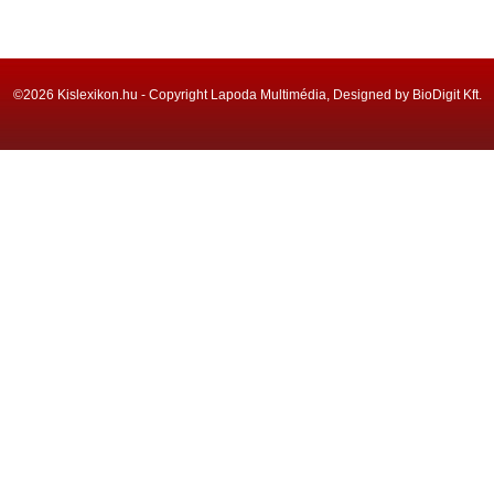
©2026 Kislexikon.hu - Copyright Lapoda Multimédia, Designed by BioDigit Kft.