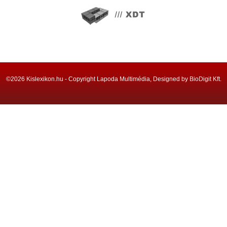
©2026 Kislexikon.hu - Copyright Lapoda Multimédia, Designed by BioDigit Kft.