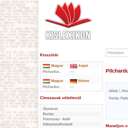
Kisszótár
Magyar
Angol
Pilchard
Pilchardus...
----
Magyar
Német
Pilchardus...
----
(állat), l. Alo
Címszavak véletlenül
Forrás: Pal
Ólomecet
Bunias
Polonceau - fedél
Káliumszulfocianát
Maradjon on