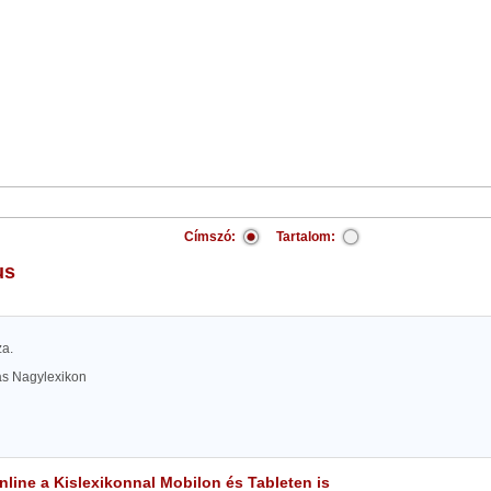
Címszó:
Tartalom:
us
za.
las Nagylexikon
line a Kislexikonnal Mobilon és Tableten is