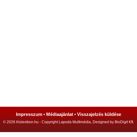
Impresszum
•
Médiaajánlat
•
Visszajelzés küldése
© 2026 Kislexikon.hu - Copyright Lapoda Multimédia, Designed by BioDigit Kft.