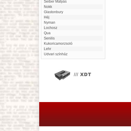
Seiber Mátyás
Nokk
Glastonbury
Héj
Nyman
Lochosz
Qua
Senilis
Kukoricamorzsoló
Lehr
udvari színház