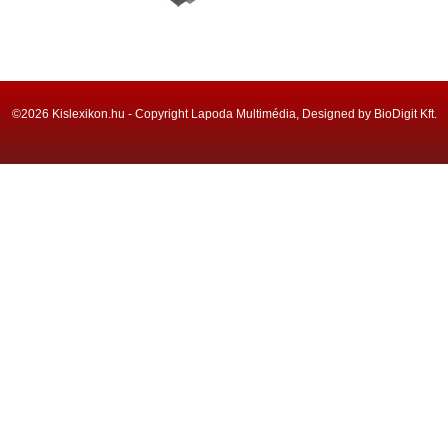
©2026 Kislexikon.hu - Copyright Lapoda Multimédia, Designed by BioDigit Kft.