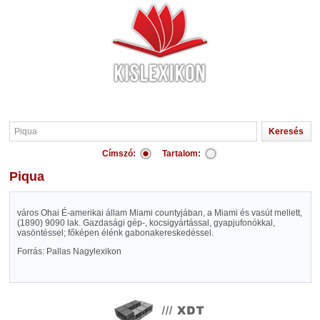
Címszó:
Tartalom:
Piqua
város Ohai É-amerikai állam Miami countyjában, a Miami és vasút mellett,
(1890) 9090 lak. Gazdasági gép-, kocsigyártással, gyapjufonókkal,
vasöntéssel; főképen élénk gabonakereskedéssel.
Forrás: Pallas Nagylexikon