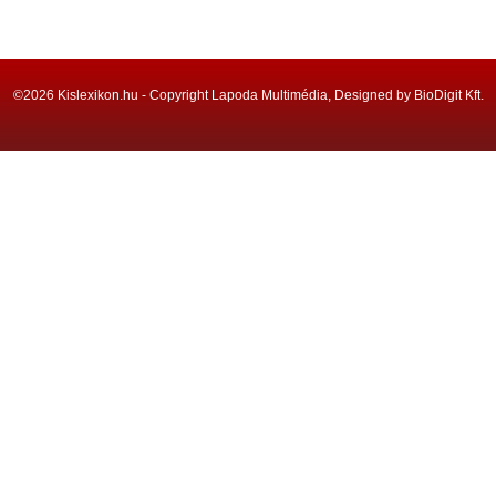
©2026 Kislexikon.hu - Copyright Lapoda Multimédia, Designed by BioDigit Kft.