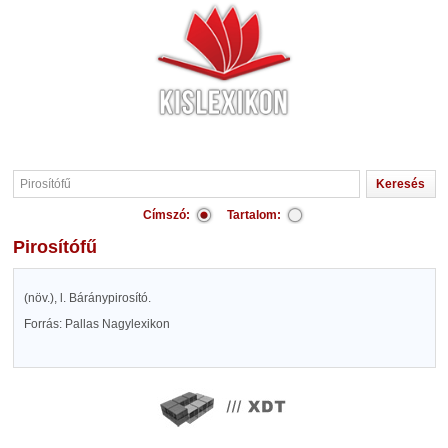
Címszó:
Tartalom:
Pirosítófű
(növ.), l. Báránypirosító.
Forrás: Pallas Nagylexikon