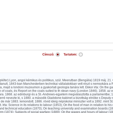
Címszó:
Tartalom:
: pléfer) Lyon, angol kémikus és politikus, szül. Meerutban (Bengália) 1819 máj. 2
anult, 1843-ban Manchesterben technikai vállalatokban vett részt s nemsokára a Ro
a, majd a londoni muzeumon a gyakorlati geologia tanára lett. Ekkor irta: On the g
n of coals, és Report on the coals suited to th stean navy (London 1846). 1858. az
ára. 1868. az edinburgi és a St.-Andrews-egyetem megválasztotta a parlamentbe; 
rré nevezte ki, s 1880. a második Gladstone-kabinet a bizottság elnöke s Deputy-s
de már 1883. lemondott. 1886. rövid ideig népiskolai miniszter volt a 1892. mint St
. Irta: Science in its relations to labour (1853); On the food of man in relation to hi
nd technical education (1870); On teaching university and examination boards (18
orm (1874); Subjects of social warfare (1889); On the wages and hours of labour (18