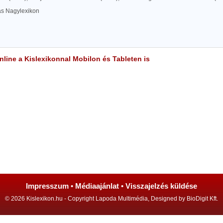
las Nagylexikon
line a Kislexikonnal Mobilon és Tableten is
Impresszum
•
Médiaajánlat
•
Visszajelzés küldése
© 2026 Kislexikon.hu - Copyright Lapoda Multimédia, Designed by BioDigit Kft.