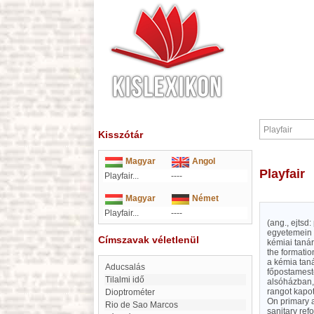
Kisszótár
Magyar
Angol
Playfair
Playfair...
----
Magyar
Német
Playfair...
----
(ang., ejtsd
egyetemein t
Címszavak véletlenül
kémiai tanár
the formatio
a kémia tan
Aducsalás
főpostameste
Tilalmi idő
alsóházban, 
rangot kapott
dioptrométer
On primary a
Rio de Sao Marcos
sanitary ref