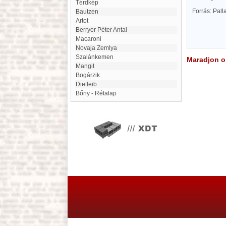
Térdkép
Forrás: Pal
Bautzen
Artot
Berryer Péter Antal
Macaroni
Novaja Zemlya
Szalánkemen
Maradjon on
Mangit
Bogárzik
Dietleib
Bőny - Rétalap