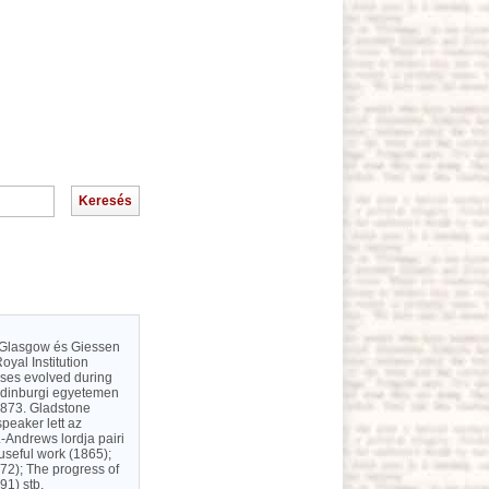
1. Glasgow és Giessen
yal Institution
ases evolved during
 edinburgi egyetemen
1873. Gladstone
peaker lett az
.-Andrews lordja pairi
s useful work (1865);
72); The progress of
91) stb.