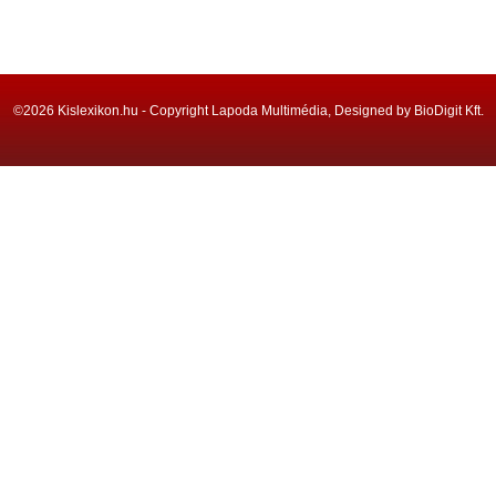
©2026 Kislexikon.hu - Copyright Lapoda Multimédia, Designed by BioDigit Kft.