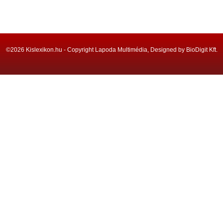
©2026 Kislexikon.hu - Copyright Lapoda Multimédia, Designed by BioDigit Kft.