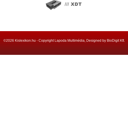
©2026 Kislexikon.hu - Copyright Lapoda Multimédia, Designed by BioDigit Kft.