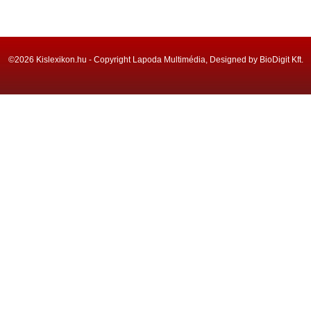
©2026 Kislexikon.hu - Copyright Lapoda Multimédia, Designed by BioDigit Kft.