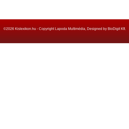
©2026 Kislexikon.hu - Copyright Lapoda Multimédia, Designed by BioDigit Kft.