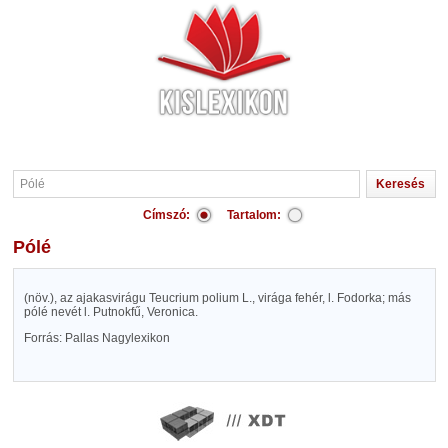
Címszó:
Tartalom:
Pólé
(növ.), az ajakasvirágu Teucrium polium L., virága fehér, l. Fodorka; más
pólé nevét l. Putnokfű, Veronica.
Forrás: Pallas Nagylexikon