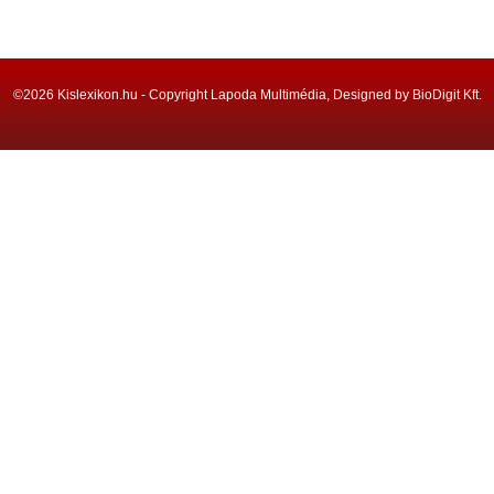
©2026 Kislexikon.hu - Copyright Lapoda Multimédia, Designed by BioDigit Kft.