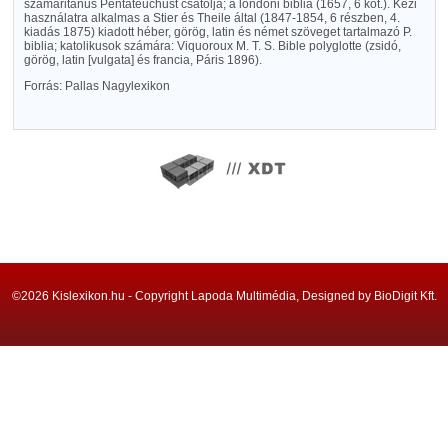
szamaritánus Pentateuchust csatolja; a londoni biblia (1657, 6 köt.). Kézi
használatra alkalmas a Stier és Theile által (1847-1854, 6 részben, 4.
kiadás 1875) kiadott héber, görög, latin és német szöveget tartalmazó P.
biblia; katolikusok számára: Viquoroux M. T. S. Bible polyglotte (zsidó,
görög, latin [vulgata] és francia, Páris 1896).
Forrás: Pallas Nagylexikon
©2026 Kislexikon.hu - Copyright Lapoda Multimédia, Designed by BioDigit Kft.