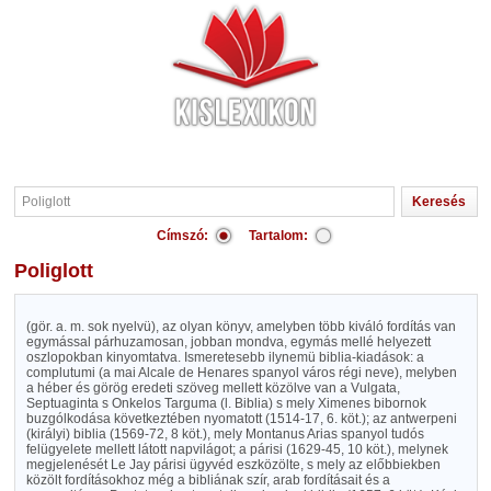
Címszó:
Tartalom:
Poliglott
(gör. a. m. sok nyelvü), az olyan könyv, amelyben több kiváló fordítás van
egymással párhuzamosan, jobban mondva, egymás mellé helyezett
oszlopokban kinyomtatva. Ismeretesebb ilynemü biblia-kiadások: a
complutumi (a mai Alcale de Henares spanyol város régi neve), melyben
a héber és görög eredeti szöveg mellett közölve van a Vulgata,
Septuaginta s Onkelos Targuma (l. Biblia) s mely Ximenes bibornok
buzgólkodása következtében nyomatott (1514-17, 6. köt.); az antwerpeni
(királyi) biblia (1569-72, 8 köt.), mely Montanus Arias spanyol tudós
felügyelete mellett látott napvilágot; a párisi (1629-45, 10 köt.), melynek
megjelenését Le Jay párisi ügyvéd eszközölte, s mely az előbbiekben
közölt fordításokhoz még a bibliának szír, arab fordításait és a