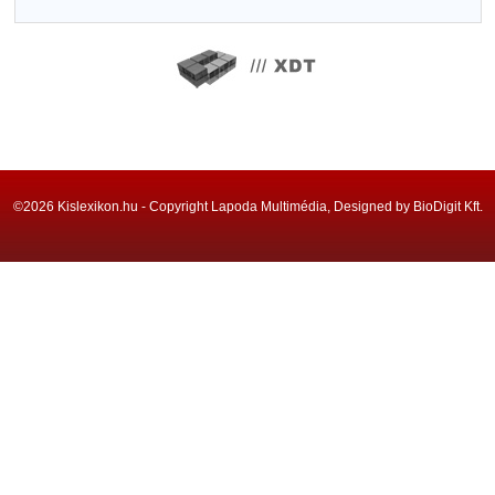
©2026 Kislexikon.hu - Copyright Lapoda Multimédia, Designed by BioDigit Kft.