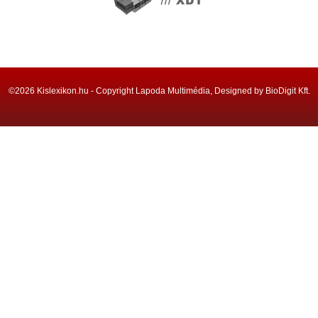
©2026 Kislexikon.hu - Copyright Lapoda Multimédia, Designed by BioDigit Kft.