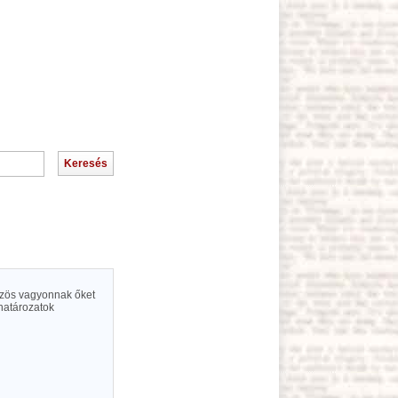
közös vagyonnak őket
 határozatok