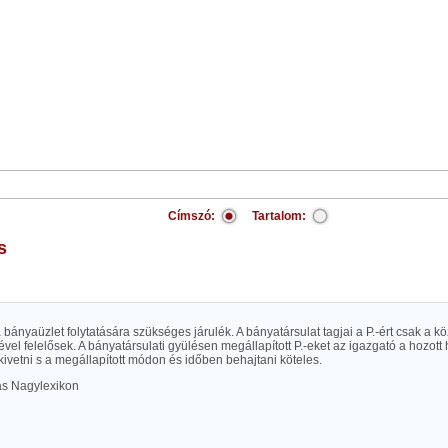
Címszó:
Tartalom:
s
 bányaüzlet folytatására szükséges járulék. A bányatársulat tagjai a P.-ért csak a 
etével felelősek. A bányatársulati gyülésen megállapított P.-eket az igazgató a hozott
ivetni s a megállapított módon és időben behajtani köteles.
las Nagylexikon