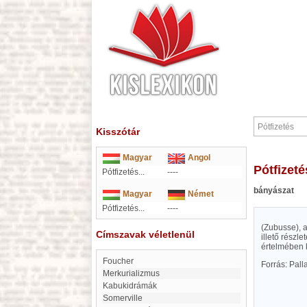
Kisszótár
Magyar
Angol
Pótfizeté
Pótfizetés...
----
bányászat
Magyar
Német
Pótfizetés...
----
(Zubusse), a
Címszavak véletlenül
illető részl
értelmében k
Foucher
Forrás: Pal
Merkurializmus
kabukidrámák
Somerville