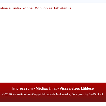
line a Kislexikonnal Mobilon és Tableten is
Impresszum
•
Médiaajánlat
•
Visszajelzés küldése
© 2026 Kislexikon.hu - Copyright Lapoda Multimédia, Designed by BioDigit Kft.