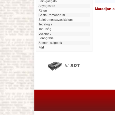
Szinigazgató
Anyagcsere
Maradjon on
Réten
Gesta Romanorum
Salétromossavas kálium
Tetralogia
Tanulság
Lockport
Fonográfia
Somer - szigetek
Fürt