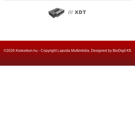
©2026 Kislexikon.hu - Copyright Lapoda Multimédia, Designed by BioDigit Kft.