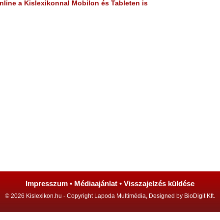
line a Kislexikonnal Mobilon és Tableten is
Impresszum
•
Médiaajánlat
•
Visszajelzés küldése
© 2026 Kislexikon.hu - Copyright Lapoda Multimédia, Designed by BioDigit Kft.