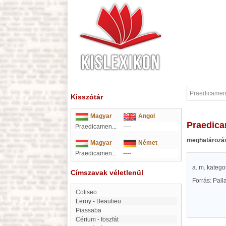
Kisszótár
Magyar
Angol
Praedi
Praedicamen...
----
meghatározá
Magyar
Német
Praedicamen...
----
a. m. katego
Címszavak véletlenül
Forrás: Pal
Coliseo
Leroy - Beaulieu
Piassaba
cérium - foszfát