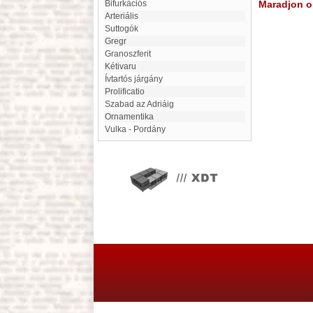
Bifurkációs
Maradjon on
arteriális
Suttogók
Gregr
Granoszferit
Kétivaru
Ívtartós járgány
Prolificatio
Szabad az Adriáig
ornamentika
Vulka - Pordány