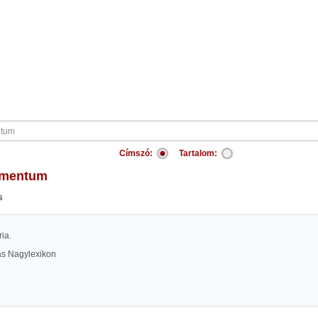
Címszó:
Tartalom:
camentum
s
ria.
las Nagylexikon