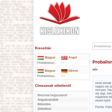
Kisszótár
Magyar
Angol
Probali
Probalismus...
----
név
Magyar
Német
Probalismus...
----
neve annak 
Címszavak véletlenül
vagyis oly s
nincsen. Has
oly régi, mi
Brezovai hegycsoport
majdnem mind
Angyalcsinálók
nevet nyert.
Bibliolitok
Forrás: Pal
Zebedeus