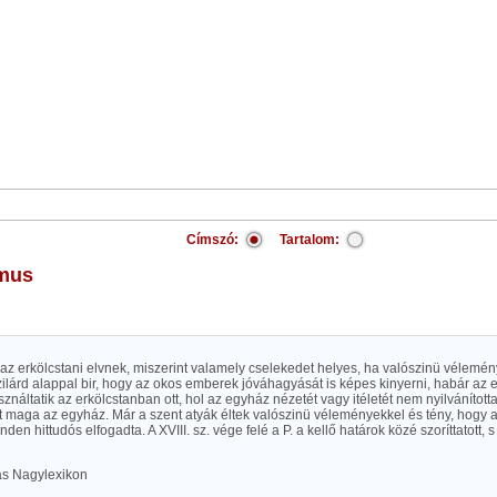
Címszó:
Tartalom:
smus
az erkölcstani elvnek, miszerint valamely cselekedet helyes, ha valószinü vélemén
zilárd alappal bir, hogy az okos emberek jóváhagyását is képes kinyerni, habár az 
ználtatik az erkölcstanban ott, hol az egyház nézetét vagy itéletét nem nyilvánított
nt maga az egyház. Már a szent atyák éltek valószinü véleményekkel és tény, hogy a 
en hittudós elfogadta. A XVIII. sz. vége felé a P. a kellő határok közé szoríttatott,
las Nagylexikon