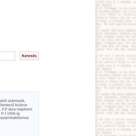
yből származik,
ellenkező kizárva
a. A P. tana majdnem
P.-t 1656-ig
 s quiprobabilizmus