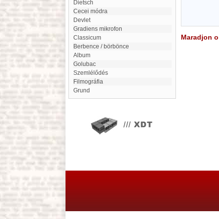
Dietsch
cecei módra
Devlet
gradiens mikrofon
Maradjon on
Classicum
Berbence / börbönce
Album
Golubac
Szemlélődés
filmográfia
Grund