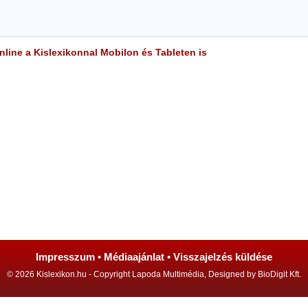
line a Kislexikonnal Mobilon és Tableten is
Impresszum
•
Médiaajánlat
•
Visszajelzés küldése
© 2026 Kislexikon.hu - Copyright Lapoda Multimédia, Designed by BioDigit Kft.