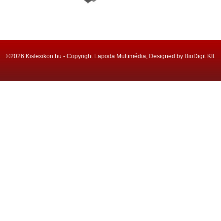
©2026 Kislexikon.hu - Copyright Lapoda Multimédia, Designed by BioDigit Kft.