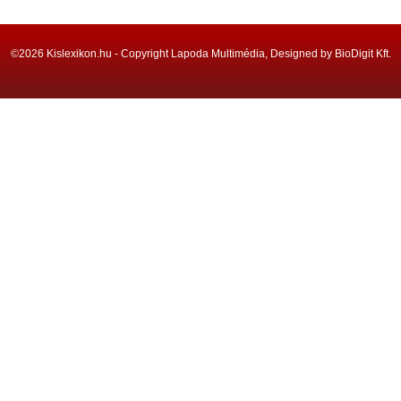
©2026 Kislexikon.hu - Copyright Lapoda Multimédia, Designed by BioDigit Kft.