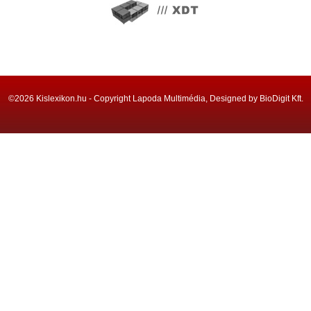
©2026 Kislexikon.hu - Copyright Lapoda Multimédia, Designed by BioDigit Kft.