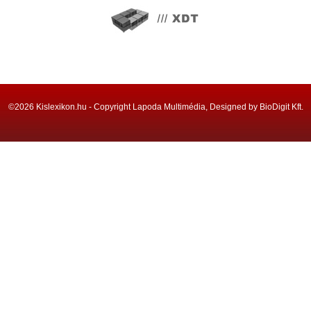
©2026 Kislexikon.hu - Copyright Lapoda Multimédia, Designed by BioDigit Kft.