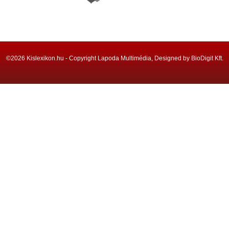
©2026 Kislexikon.hu - Copyright Lapoda Multimédia, Designed by BioDigit Kft.