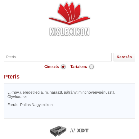
Címszó:
Tartalom:
Pteris
L. (növ.), eredetileg a. m. haraszt, páfrány; mint növénygénuszt l.
Ölyvharaszt.
Forrás: Pallas Nagylexikon