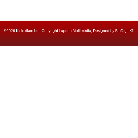
©2026 Kislexikon.hu - Copyright Lapoda Multimédia, Designed by BioDigit Kft.