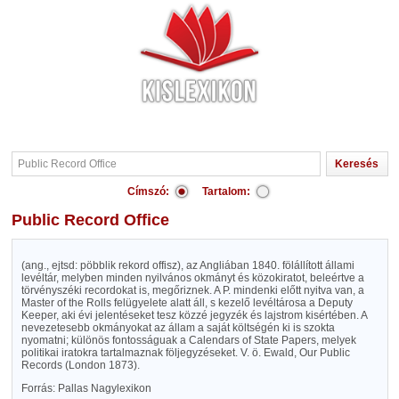
Címszó:
Tartalom:
Public Record Office
(ang., ejtsd: pöbblik rekord offisz), az Angliában 1840. fölállított állami
levéltár, melyben minden nyilvános okmányt és közokiratot, beleértve a
törvényszéki recordokat is, megőriznek. A P. mindenki előtt nyitva van, a
Master of the Rolls felügyelete alatt áll, s kezelő levéltárosa a Deputy
Keeper, aki évi jelentéseket tesz közzé jegyzék és lajstrom kisértében. A
nevezetesebb okmányokat az állam a saját költségén ki is szokta
nyomatni; különös fontosságuak a Calendars of State Papers, melyek
politikai iratokra tartalmaznak följegyzéseket. V. ö. Ewald, Our Public
Records (London 1873).
Forrás: Pallas Nagylexikon