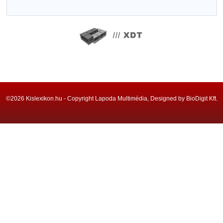
©2026 Kislexikon.hu - Copyright Lapoda Multimédia, Designed by BioDigit Kft.