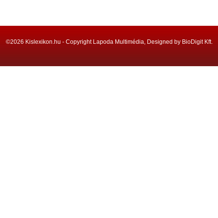
©2026 Kislexikon.hu - Copyright Lapoda Multimédia, Designed by BioDigit Kft.