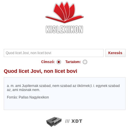
Címszó:
Tartalom:
Quod licet Jovi, non licet bovi
a. m. ami Jupiternak szabad, nem szabad az ökörnek;t. i. egynek szabad
az, ami másnak nem.
Forrás: Pallas Nagylexikon