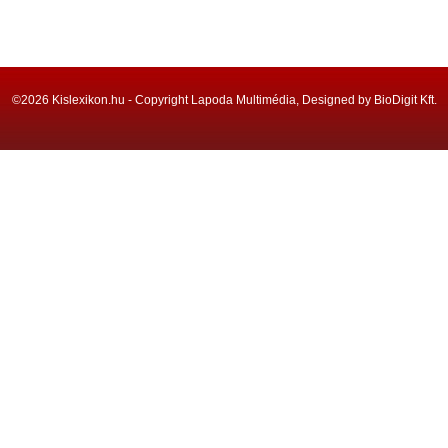
©2026 Kislexikon.hu - Copyright Lapoda Multimédia, Designed by BioDigit Kft.