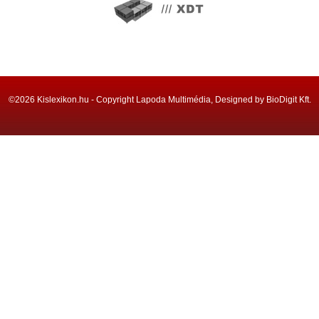
©2026 Kislexikon.hu - Copyright Lapoda Multimédia, Designed by BioDigit Kft.