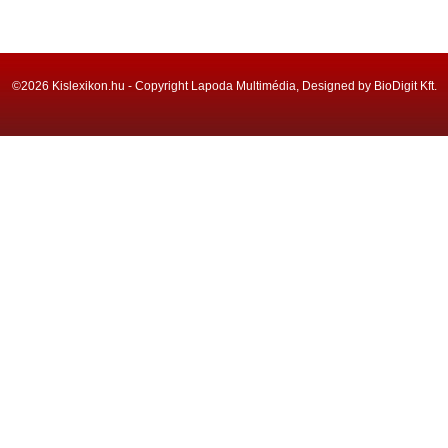
©2026 Kislexikon.hu - Copyright Lapoda Multimédia, Designed by BioDigit Kft.