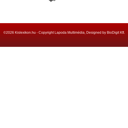
©2026 Kislexikon.hu - Copyright Lapoda Multimédia, Designed by BioDigit Kft.