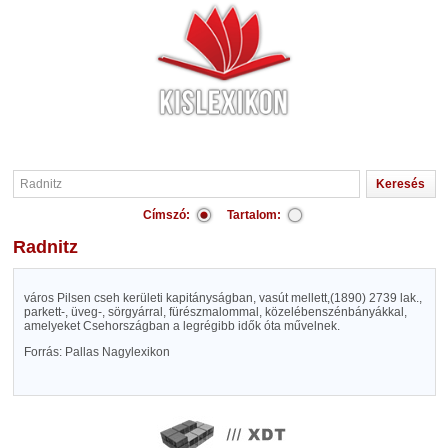
Címszó:
Tartalom:
Radnitz
város Pilsen cseh kerületi kapitányságban, vasút mellett,(1890) 2739 lak.,
parkett-, üveg-, sörgyárral, fürészmalommal, közelébenszénbányákkal,
amelyeket Csehországban a legrégibb idők óta művelnek.
Forrás: Pallas Nagylexikon